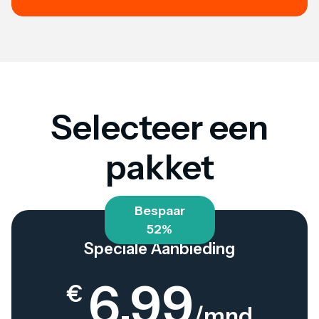
Selecteer een
pakket
Bespaar
52%
Speciale Aanbieding
6,99
€
/mnd