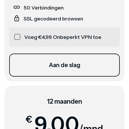
50 Verbindingen
SSL gecodeerd browsen
Voeg €4,99 Onbeperkt VPN toe
Aan de slag
12 maanden
9,00
€
/mnd