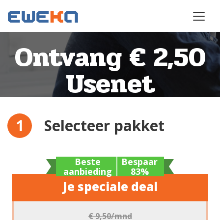
Ontvang € 2,50
Usenet
Selecteer pakket
Beste
Bespaar
aanbieding
83%
Je speciale deal
€ 9,50
/mnd