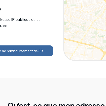
s
resse IP publique et les
uise.
ie de remboursement de 30
Qu’est-ce que mon adresse 